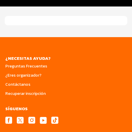
Beneficios SANTANDER
¿NECESITAS AYUDA?
Preguntas Frecuentes
¿Eres organizador?
Contáctanos
Recuperar inscripción
SÍGUENOS