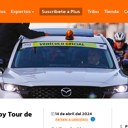
dos
Expertos
Suscribete a Plus
Tribu
Tienda
C
by Tour de
14 de abril del 2024
Agregar a calendario
P