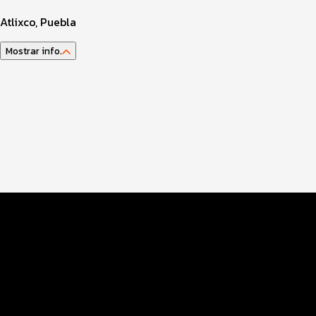
Atlixco, Puebla
Mostrar info.
Guía del Atleta
Programa del Evento
Distancias y Categorías
Inscripciones y Precios
Beneficios Plus