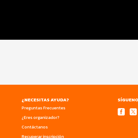
Entrega de Kit
Ruta
Servicios
¿NECESITAS AYUDA?
SÍGUEN
Preguntas Frecuentes
¿Eres organizador?
Contáctanos
Recuperar inscripción