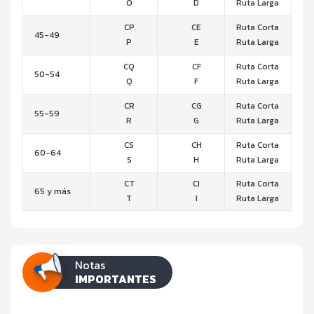
O
D
Ruta Larga
CP
CE
Ruta Corta
45-49
P
E
Ruta Larga
CQ
CF
Ruta Corta
50-54
Q
F
Ruta Larga
CR
CG
Ruta Corta
55-59
R
G
Ruta Larga
CS
CH
Ruta Corta
60-64
S
H
Ruta Larga
CT
CI
Ruta Corta
65 y más
T
I
Ruta Larga
Notas
IMPORTANTES