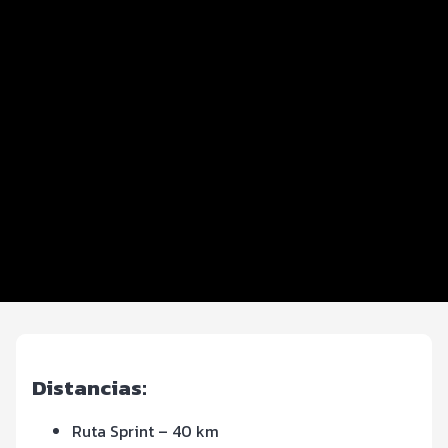
Datos del evento
Equipos
Distancias y categorías
Beneficios plus
Inscripciones y precios
Entrega de kit
Ruta
FOTOS y Servicios
Distancias:
Ruta Sprint – 40 km