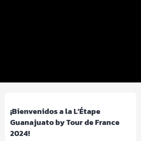
Datos del evento
Equipos y Parejas
Distancias y categorías
Inscripciones y precios
Entrega de kit
Ruta
Servicios
¡Bienvenidos a la L’Étape
Guanajuato by Tour de France
2024!