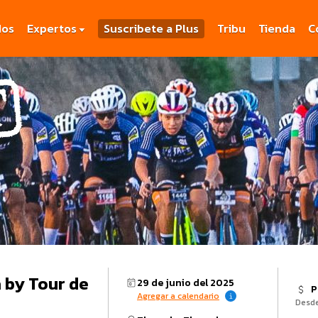
dos
Expertos
Suscribete a Plus
Tribu
Tienda
C
 by Tour de
29 de junio del 2025
P
Agregar a calendario
Desd