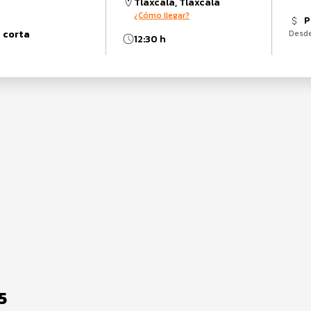
Tlaxcala, Tlaxcala
¿Cómo llegar?
P
 corta
Desd
12:30 h
5