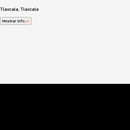
Tlaxcala, Tlaxcala
Mostrar info.
Guía del atleta
Datos del evento
Distancias y categorías
Ruta