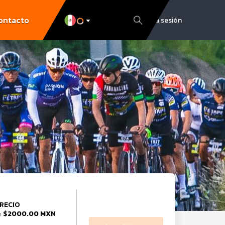
ontacto
Inicia sesión
RECIO
$2000.00 MXN
e