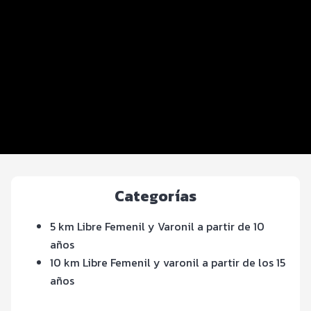
Datos del evento
Distancias y categorías
Beneficios plus
Inscripciones y precios
Entrega de kit
Servicios en el evento
Categorías
5 km Libre Femenil y Varonil a partir de 10
años
10 km Libre Femenil y varonil a partir de los 15
años