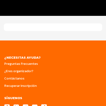
Entrega de kit
Servicios en el evento
¿NECESITAS AYUDA?
Preguntas Frecuentes
¿Eres organizador?
Contáctanos
Recuperar inscripción
SÍGUENOS