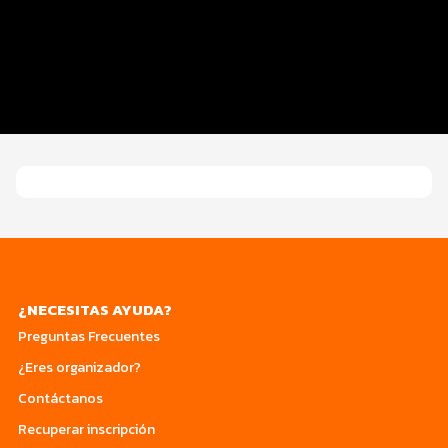
Distancias y categorías
Entrega de kit
Inscripciones y precios
Custom 1
¿NECESITAS AYUDA?
Preguntas Frecuentes
¿Eres organizador?
Contáctanos
Recuperar inscripción