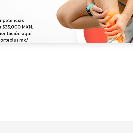
ompetencias
on $35,000 MXN.
mentación aquí:
orteplus.mx/