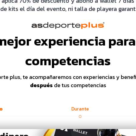
 aplica 70% de descuento y abono a wallet 7 días 
e kits el día del evento, ni talla de playera garant
mejor experiencia para
competencias
orte plus, te acompañaremos con experiencias y benef
después
de tus competencias
to
Durante