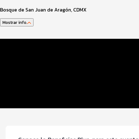
Bosque de San Juan de Aragón, CDMX
Mostrar info.
Datos del evento
Distancias y categorías
Beneficios plus
Inscripciones y precios
Entrega de kit
Servicios en el evento