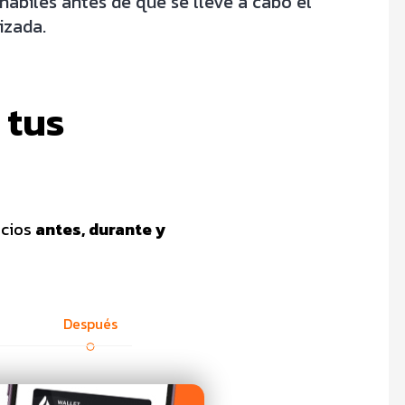
hábiles antes de que se lleve a cabo el
izada.
 tus
icios
antes, durante y
Después