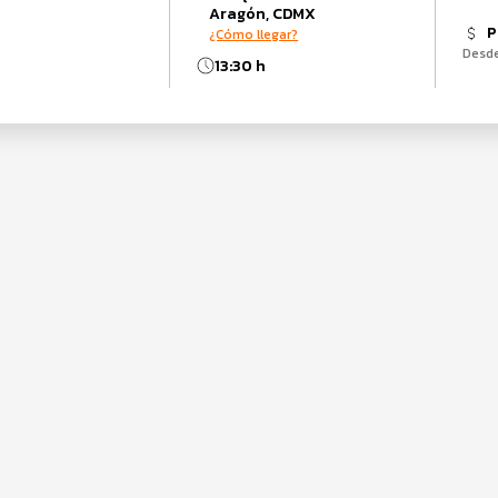
Aragón, CDMX
P
¿Cómo llegar?
Desd
13:30 h