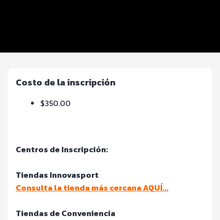
Inscripciones y precios
Entrega de kit
Servicios en el evento
Costo de la inscripción
$350.00
Centros de In
scripción:
Tiendas Innovasport
Consulta la tienda más cercana AQUÍ...
Tiendas de Conveniencia