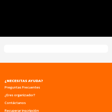
Inscripciones
Entrega kit y EXPO
Ruta
Servicios
¿NECESITAS AYUDA?
Preguntas Frecuentes
¿Eres organizador?
Contáctanos
Recuperar inscripción