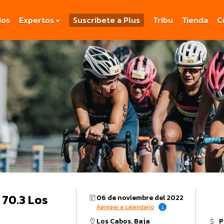
dos
Expertos
Suscribete a Plus
Tribu
Tienda
C
70.3 Los
06 de noviembre del 2022
Agregar a calendario
Los Cabos, Baja
P