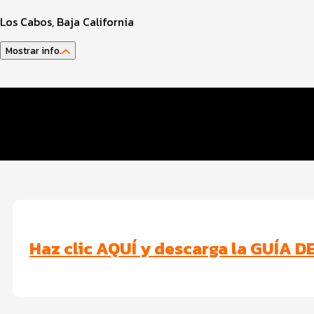
Los Cabos, Baja California
Mostrar info.
Guía del Atleta
Datos Evento
Beneficios Santander
Haz clic AQUÍ y descarga la GUÍA DE