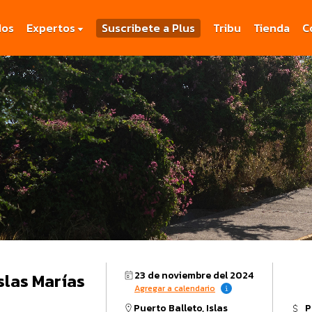
dos
Expertos
Suscribete a Plus
Tribu
Tienda
C
23 de noviembre del 2024
slas Marías
Agregar a calendario
Puerto Balleto, Islas
P