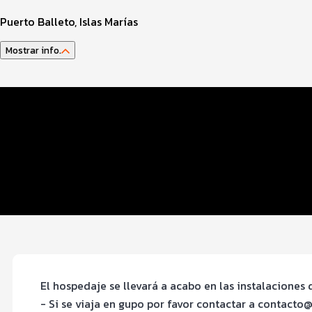
Puerto Balleto, Islas Marías
Mostrar info.
Datos del evento
Distancias y categorías
Hospedaje
Inscripciones y precios
Entrega de kit
El hospedaje se llevará a acabo en las instalaciones d
- Si se viaja en gupo por favor contactar a contac