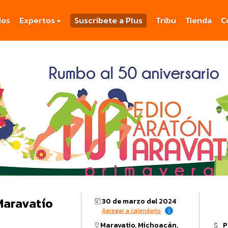
dos
Expertos
Suscribete a Plus
Tribu
Tienda
C
Maravatío
30 de marzo del 2024
Agregar a calendario
Maravatio, Michoacán,
P