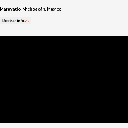
Maravatio, Michoacán, México
Mostrar info.
Programa del Evento
Distancias y Categorías
Inscripciones y Precios
Entrega de Kit
Ruta
Beneficios Plus
Servicios en el evento
Custom 1