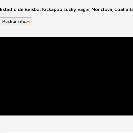
Estadio de Beisbol Kickapoo Lucky Eagle, Monclova, Coahuil
Mostrar info.
Datos del evento
Distancias y categorías
Beneficios plus
Inscripciones y precios
Entrega de kit
Servicios en el Evento
Ruta