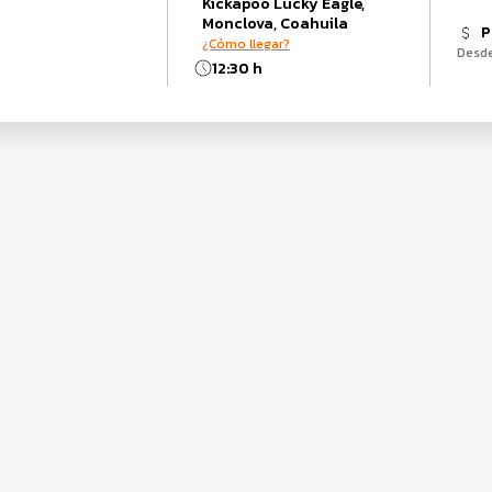
Kickapoo Lucky Eagle,
Monclova, Coahuila
P
¿Cómo llegar?
Desd
12:30 h