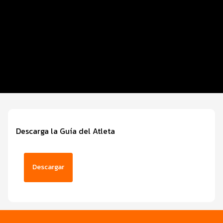
Distancias y categorías
Beneficios plus
Inscripciones y precios
Entrega de kit
Servicios
Descarga la Guía del Atleta
Descargar