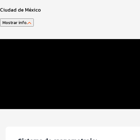
Ciudad de México
Mostrar info.
Datos del evento
Distancias y categorías
Inscripciones y precios
Entrega de kit
Ruta
Servicios del evento