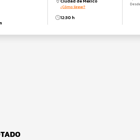
Ciudad de México
Desd
¿Cómo llegar?
12:30 h
m
GOTADO