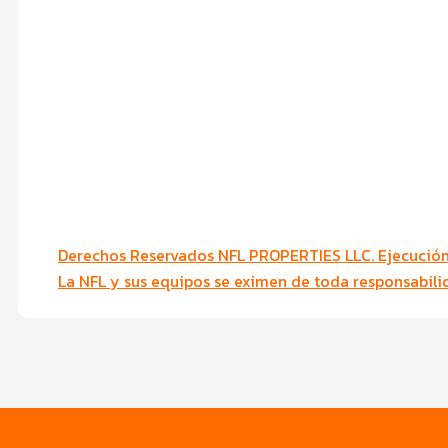
Derechos Reservados NFL PROPERTIES LLC. Ejecución 
La NFL y sus equipos se eximen de toda responsabil