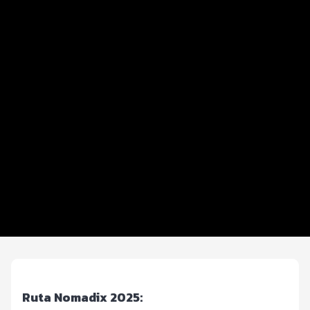
Datos del evento
Distancias y categorías
Inscripciones y precios
Entrega de kit
Beneficios plus
Ruta
Reglamento
Servicios
Preguntas frecuentes
Ruta Nomadix 2025: