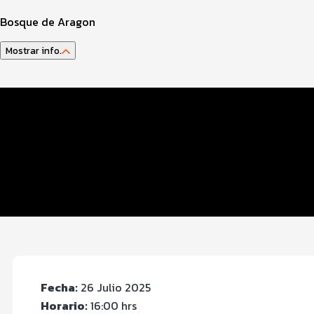
Bosque de Aragon
Mostrar info.
Datos del evento
Distancias y categorías
Beneficios plus
Inscripciones y precios
Entrega de kit
Fecha:
26 Julio 2025
Horario:
16:00 hrs