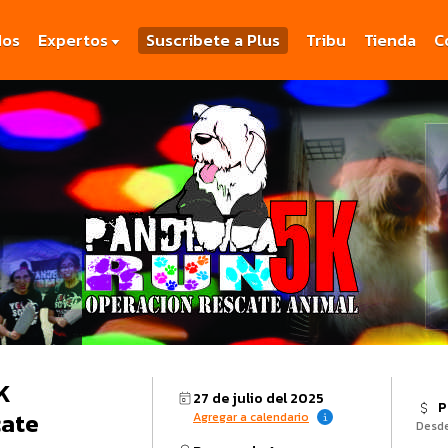
dos
Expertos
Suscribete a Plus
Tribu
Tienda
C
K
27 de julio del 2025
P
cate
Agregar a calendario
Desd