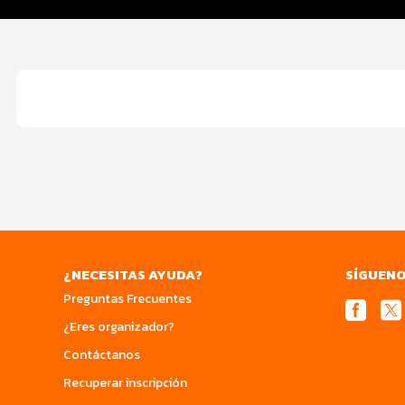
Seguridad COVID
¿NECESITAS AYUDA?
SÍGUEN
Preguntas Frecuentes
¿Eres organizador?
Contáctanos
Recuperar inscripción