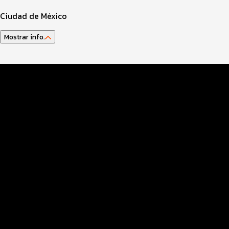
Ciudad de México
Mostrar info.
Guía del Atleta
Datos Evento
Club de Corredores
Inscripciones
Entrega de paquetes
Fotografías RF
Ruta
Sistema cronometraje