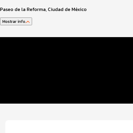
Paseo de la Reforma, Ciudad de México
Mostrar info.
Datos del evento
Distancias y categorías
Inscripciones y precios
Entrega de kit
Beneficios plus
Servicios en el evento