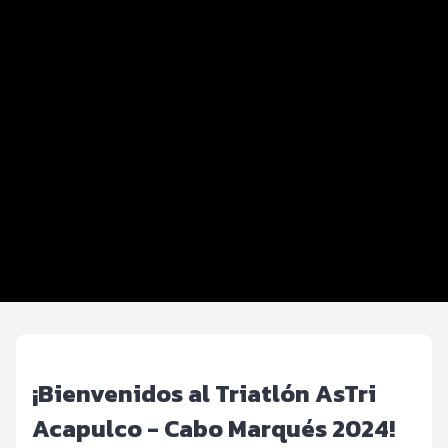
Datos del evento
Info Triatletas y Servicios
Distancias y categorías
Campeonato Universitario
Inscripciones y precios
Entrega de kit
Ruta
Hoteles
¡Bienvenidos al Triatlón AsTri
Acapulco - Cabo Marqués 2024!