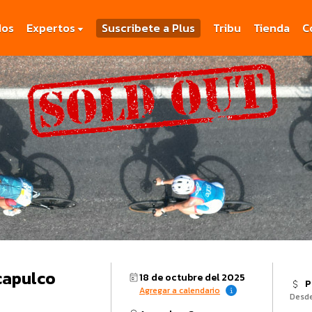
dos
Expertos
Suscribete a Plus
Tribu
Tienda
C
capulco
18 de octubre del 2025
P
Agregar a calendario
Desd