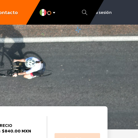
ontacto
Inicia sesión
RECIO
$840.00 MXN
e