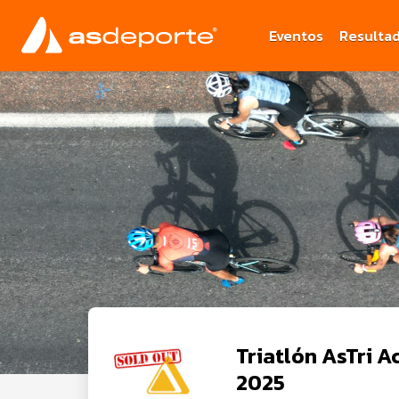
Eventos
Resulta
Triatlón AsTri A
2025