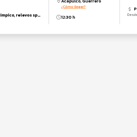
Acapulco, Guerrero
¿Cómo llegar?
P
junior, relevos olimpico, relevos sprint, sprint, Womanup, olimpico, super sprint, elite, Duatlón Sprint
Desd
12:30 h