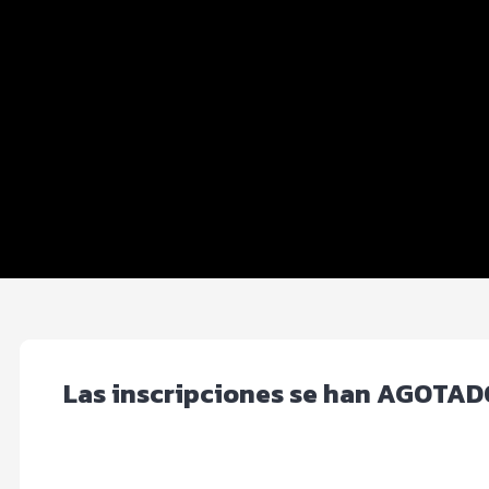
Distancias y categorías
Info TRIATLETAS
Beneficios plus
Inscripciones y precios
Ruta
Entrega de kit
FOTOS y Servicios
Las inscripciones se han AGOTADO