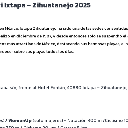
i Ixtapa – Zihuatanejo 2025
n México, Ixtapa Zihuatanejo ha sido una de las sedes consentidas p
realizó en diciembre de 1987, y desde entonces solo se suspendió el
icos más atractivos de México, destacando sus hermosas playas, el n
tardecer sobre sus playas todos los días.
tapa s/n, frente al Hotel Fontán, 40880 Ixtapa – Zihuatanejo,
s)
/ WomanUp
(solo mujeres) - Natación 400 m /Ciclismo 1
ión 750 m / Ciclismo 20 km / Carrera 5 km