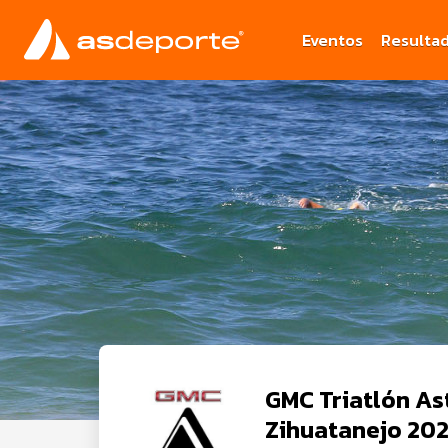
Eventos
Resulta
GMC Triatlón Ast
Zihuatanejo 20