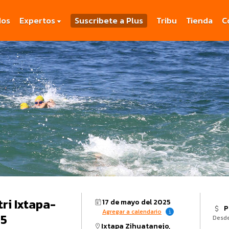
dos
Expertos
Suscribete a Plus
Tribu
Tienda
C
ri Ixtapa-
17 de mayo del 2025
P
Agregar a calendario
25
Desd
Ixtapa Zihuatanejo,