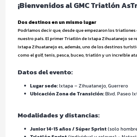
¡Bienvenidos al GMC Triatlón AsTr
Dos destinos en un mismo lugar
Podríamos decir que, desde que empezaron los triatlones e
nuestro país. El primer Triatlón de Ixtapa Zihuatanejo se 
Ixtapa Zihuatanejo es, además, uno de los destinos turíst
como el golf, tenis, pesca, buceo, triatlón y un increíble a
Datos del evento:
Lugar sede:
Ixtapa – Zihuatanejo, Guerrero
Ubicación Zona de Transición:
Blvd. Paseo Ix
Modalidades y distancias:
Junior 14-15 años / Súper Sprint
(solo hombre
Triatlón Sprint
(individual y relevos) – Natac