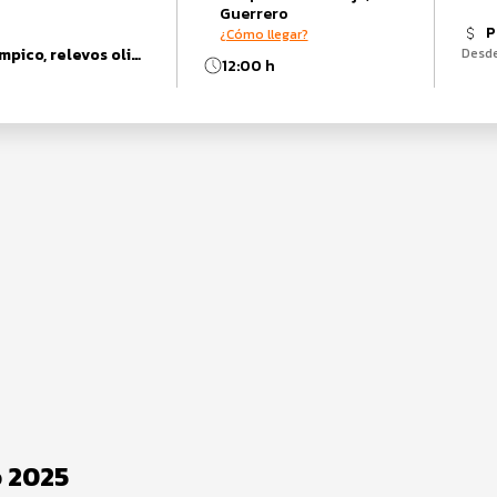
Guerrero
P
¿Cómo llegar?
sprint, junior, olimpico, relevos olimpico, relevos sprint, Womanup, Duatlón, super sprint, elite
Desd
12:00 h
o 2025