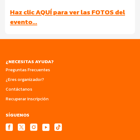
Haz clic AQUÍ para ver las FOTOS del
evento…
¿NECESITAS AYUDA?
Preguntas Frecuentes
¿Eres organizador?
Contáctanos
Recuperar inscripción
SÍGUENOS