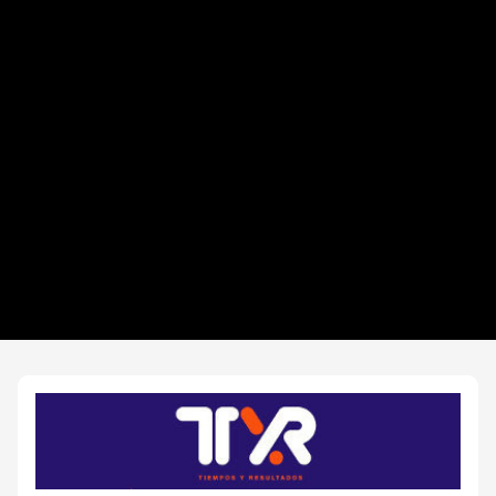
Distancias y categorías
Info TRIATLETAS
Beneficios plus
Inscripciones y precios
Entrega de kit
Ruta
Hoteles
FOTOS y Servicios