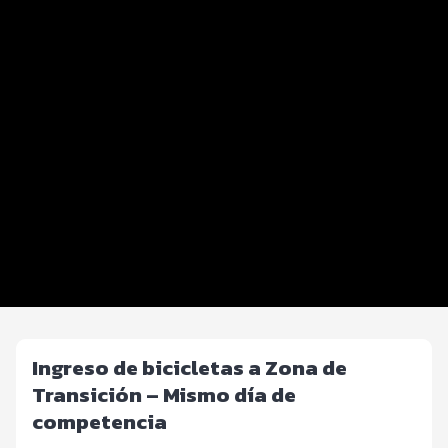
Distancias y categorías
Info TRIATLETAS
Mi Primer Triatlón
Beneficios plus
Inscripciones y precios
Entrega de kit
Ruta
FOTOS y Servicios
Ingreso de bicicletas a Zona de
Transición – Mismo día de
competencia