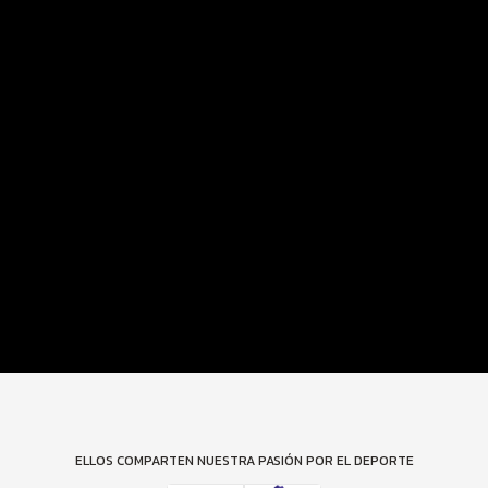
Programa del Evento
Distancias y Categorías
Beneficios Plus
Inscripciones y Precios
Entrega de Kit
Expo
Ruta
Servicios
Turismo Deportivo
ELLOS COMPARTEN NUESTRA PASIÓN POR EL DEPORTE