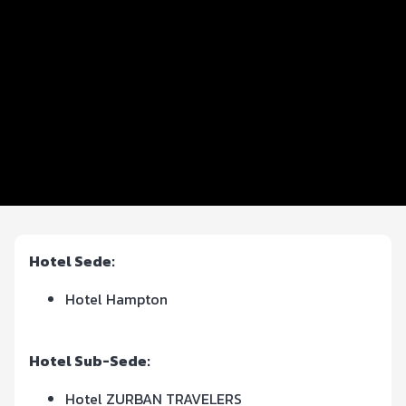
Beneficios plus
Inscripciones y precios
Entrega de kit
Servicios en el evento
Hospedaje
Ruta
Hotel Sede:
Hotel Hampton
Hotel Sub-Sede:
Hotel ZURBAN TRAVELERS