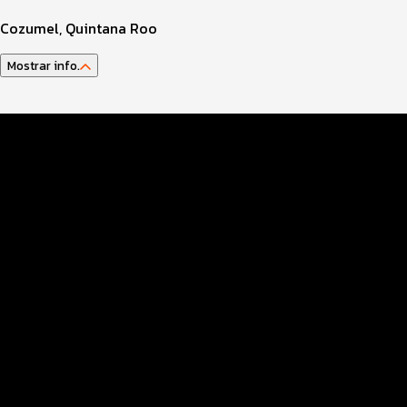
Cozumel, Quintana Roo
Mostrar info.
Guía del atleta
Datos Evento
WomanUp
Inscripciones
Info TRIATLETAS
Entrega Kits
Hospitality SANTANDER
Ruta