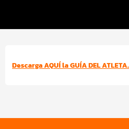
Hospedaje
Servicios
Seguridad COVID
Descarga AQUÍ la GUÍA DEL ATLETA.