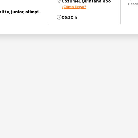
Cozumel, Quintana Roo
Desd
¿Cómo llegar?
Duatlón Sprint, elite, junior, olimpico, relevos olimpico, relevos sprint, sprint, super sprint, Womanup
05:20 h