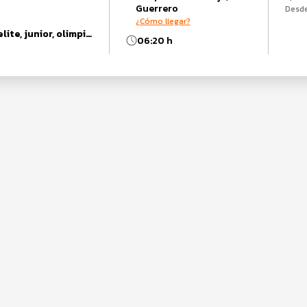
Guerrero
Desd
¿Cómo llegar?
Duatlón Sprint, elite, junior, olimpico, relevos olimpico, relevos sprint, sprint, super sprint, Womanup
06:20 h