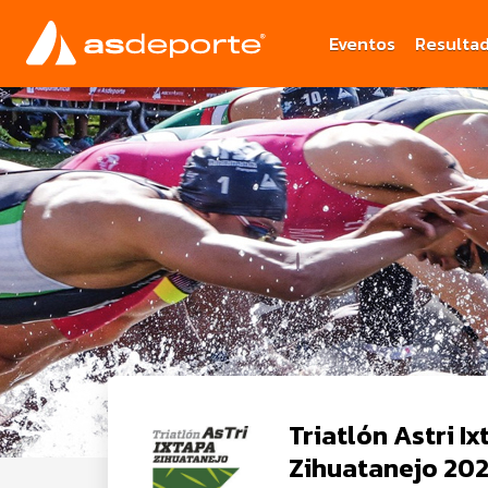
Eventos
Resulta
Triatlón Astri I
Zihuatanejo