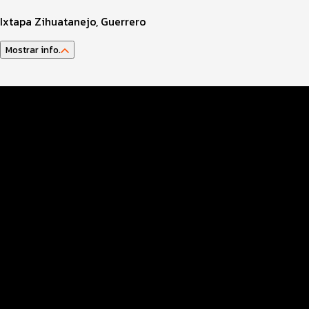
Ixtapa Zihuatanejo, Guerrero
Mostrar info.
GUIA DEL ATLETA
Datos Evento
Info TRIATLETAS
Inscripciones
Entrega paquetes
Hospitality Santander
Ruta
Seguridad COVID