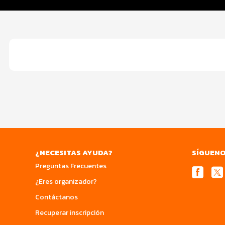
Servicios
¿NECESITAS AYUDA?
SÍGUEN
Preguntas Frecuentes
¿Eres organizador?
Contáctanos
Recuperar inscripción