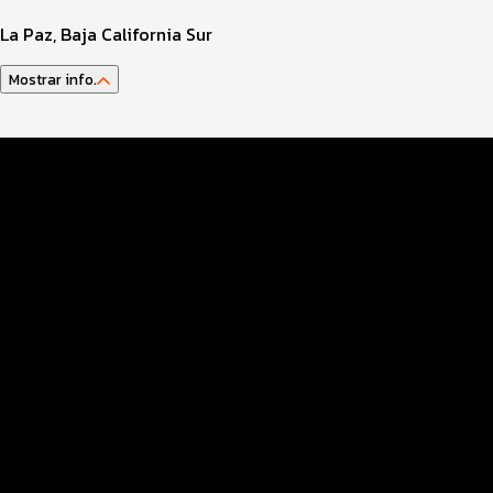
La Paz, Baja California Sur
Mostrar info.
Guía del Atleta
Datos evento
Info TRIATLETAS
Inscripciones
Entrega paquetes
Rutas
Servicios
Ruta