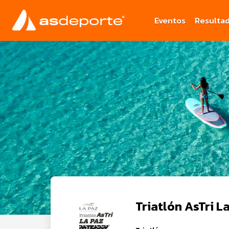
Eventos
Resulta
Triatlón AsTri L