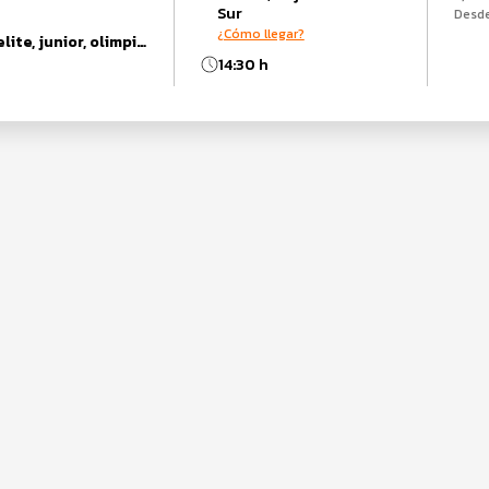
Sur
Desd
¿Cómo llegar?
Duatlón Sprint, elite, junior, olimpico, relevos olimpico, relevos sprint, sprint, super sprint, Womanup
14:30 h