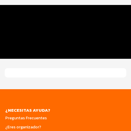
Datos del evento
Inscripciones y Registro
Kit del participante
Cómo ayudará
Programa de actividades
¿NECESITAS AYUDA?
Preguntas Frecuentes
¿Eres organizador?