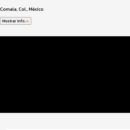
Comala, Col., México
Mostrar info.
Datos del evento
Distancias y categorías
Beneficios plus
Inscripciones y precios
Ruta
Entrega de kit
Servicios en el evento