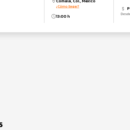
Comala, Col., México
¿Cómo llegar?
P
Desd
13:00 h
5