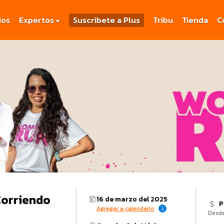
dos
Expertos
Suscribete a Plus
Tribu
Tienda
C
Corriendo
16 de marzo del 2025
P
Agregar a calendario
Desd