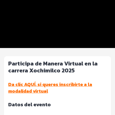
Beneficios plus
Inscripciones y precios
Entrega de kit
Servicios en el evento
Modalidad Virtual
Participa de Manera Virtual en la
carrera Xochimilco 2025
Da clic AQUÍ, si queres inscribirte a la
modalidad virtual
Datos del evento