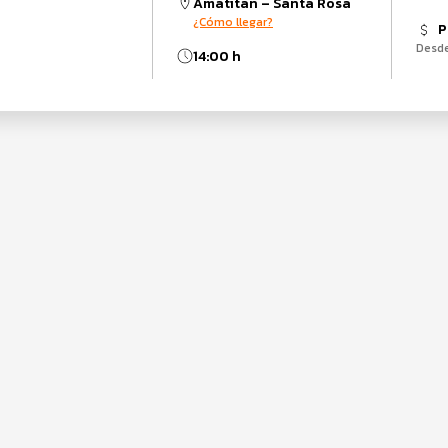
Amatitán – Santa Rosa
¿Cómo llegar?
P
Desd
14:00 h