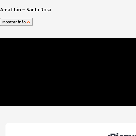
Amatitán – Santa Rosa
Mostrar info.
Datos del evento
Distancias y categorías
Inscripciones y Precios
Entrega de kits
Beneficios plus
Servicios en el evento