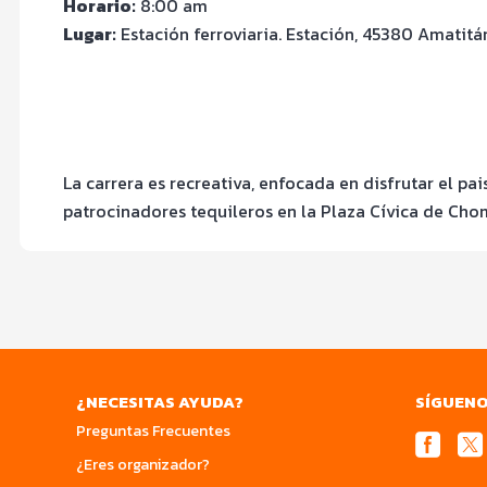
Horario:
8:00 am
Lugar:
Estación ferroviaria. Estación, 45380 Amatitán
La carrera es recreativa, enfocada en disfrutar el pai
patrocinadores tequileros en la Plaza Cívica de Cho
¿NECESITAS AYUDA?
SÍGUEN
Preguntas Frecuentes
¿Eres organizador?