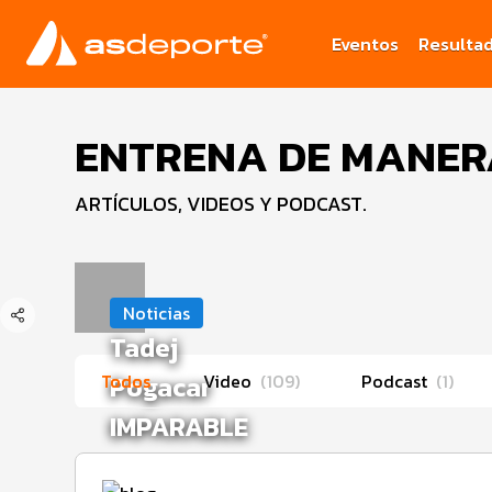
Eventos
Resulta
ENTRENA DE MANERA
ARTÍCULOS, VIDEOS Y PODCAST.
Noticias
Tadej
Todos
Pogacar
Video
(
109
)
Podcast
(
1
)
IMPARABLE
en