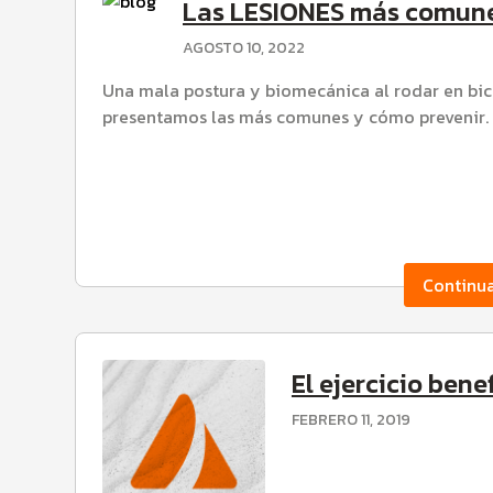
Las LESIONES más comune
el
Tour
AGOSTO 10, 2022
de
Una mala postura y biomecánica al rodar en bic
presentamos las más comunes y cómo prevenir.
Francia
2025
JULIO
30,
2025
Continu
El ejercicio bene
FEBRERO 11, 2019