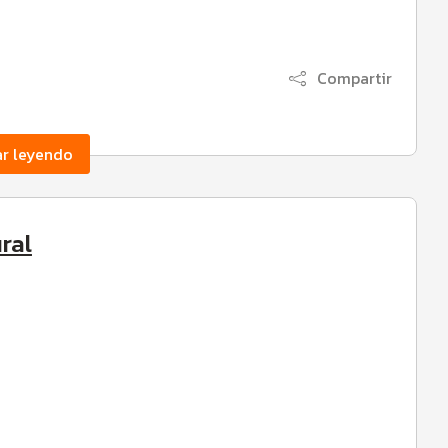
Compartir
ar leyendo
ral