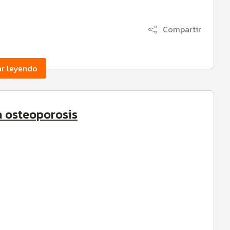
Compartir
ar leyendo
a osteoporosis