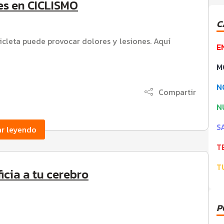
s en CICLISMO
C
icleta puede provocar dolores y lesiones. Aquí
E
M
N
Compartir
N
S
ar leyendo
T
T
ficia a tu cerebro
P