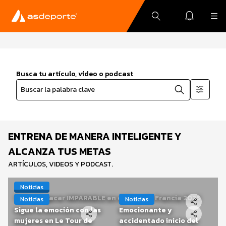
Busca tu artículo, vídeo o podcast
Buscar la palabra clave
ENTRENA DE MANERA INTELIGENTE Y
ALCANZA TUS METAS
ARTÍCULOS, VIDEOS Y PODCAST.
Noticias
Tadej Pogacar IMPARABLE en el Tour de Francia 2025
Noticias
Noticias
JULIO 30, 2025
Sigue la emoción con las
Emocionante y
mujeres en Le Tour de
accidentado inicio del