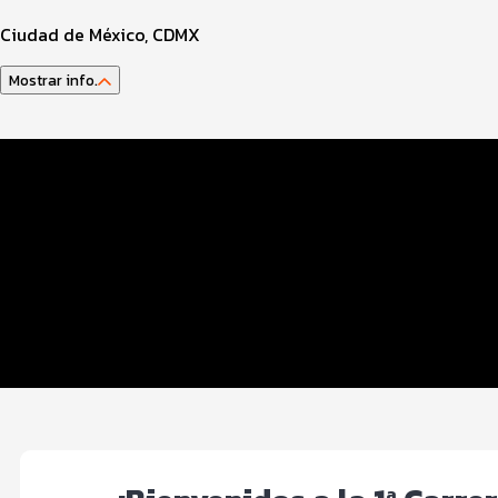
Ciudad de México, CDMX
Mostrar info.
Datos del evento
Distancias y categorías
Beneficios plus
Inscripciones y precios
Entrega de kit
Ruta