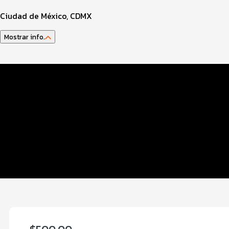
Ciudad de México, CDMX
Mostrar info.
Datos del evento
Distancias y categorías
Beneficios plus
Inscripciones y precios
Entrega de kit
Ruta