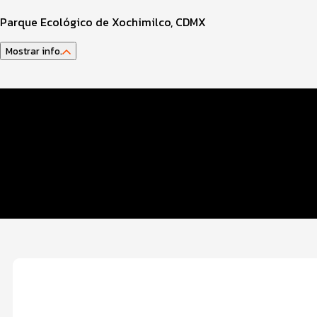
Parque Ecológico de Xochimilco, CDMX
Mostrar info.
Datos del evento
Distancias y categorías
Beneficios plus
Inscripciones y precios
Entrega de kit