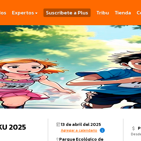
dos
Expertos
Suscribete a Plus
Tribu
Tienda
C
13 de abril del 2025
KU 2025
P
Agregar a calendario
Desd
Parque Ecológico de