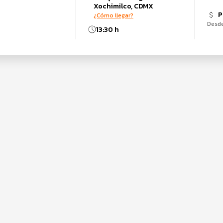
Xochimilco, CDMX
P
¿Cómo llegar?
Desd
13:30 h