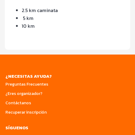
2.5 km caminata
5 km
10 km
¿NECESITAS AYUDA?
Preguntas Frecuentes
¿Eres organizador?
Contáctanos
Recuperar inscripción
SÍGUENOS