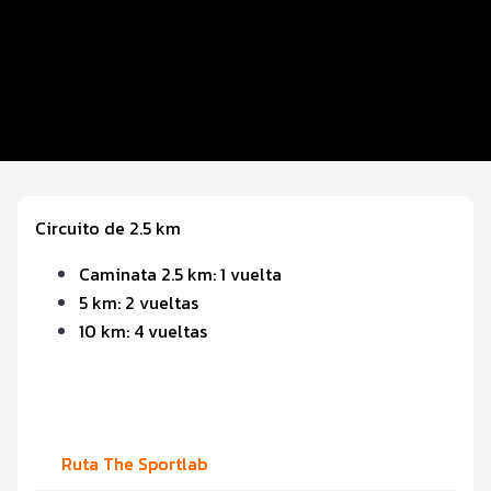
Inscripciones y precios
Entrega de kit
Ruta
Servicios en el evento
Circuito de 2.5 km
Caminata 2.5 km: 1 vuelta
5 km: 2 vueltas
10 km: 4 vueltas
Ruta The Sportlab