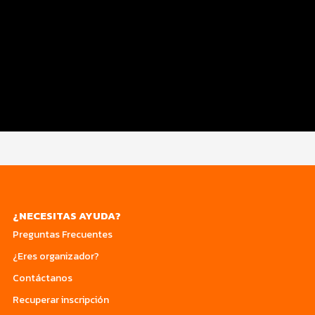
Inscripciones y Precios
Beneficios Plus
Entrega de Kit
Servicios en el evento
Custom 1
¿NECESITAS AYUDA?
Preguntas Frecuentes
¿Eres organizador?
Contáctanos
Recuperar inscripción