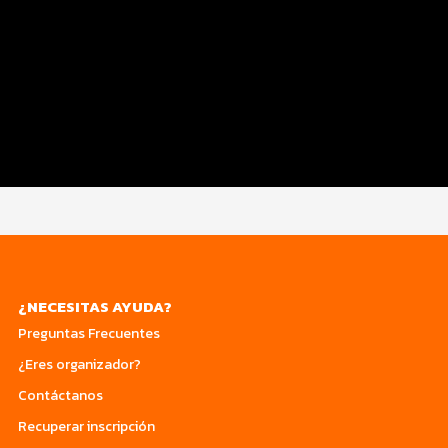
Inscripciones y Precios
Beneficios Plus
Entrega de Kit
Servicios en el evento
Custom 1
¿NECESITAS AYUDA?
Preguntas Frecuentes
¿Eres organizador?
Contáctanos
Recuperar inscripción