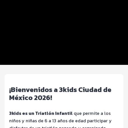
Distancias y categorías
Info 3kids
Premiación y Alfabetización física
Inscripciones y precios
Entrega de kit
FOTOS y Servicios
¡Bienvenidos a 3kids Ciudad de
México 2026!
3kids es un Triatlón Infantil
que permite a los
niños y niñas de 6 a 13 años de edad participar y
disfrutar de un triatlón pensado y organizado