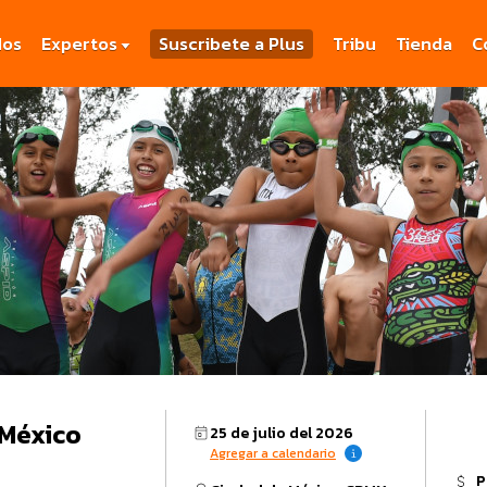
dos
Expertos
Suscribete a Plus
Tribu
Tienda
C
 México
25 de julio del 2026
Agregar a calendario
P