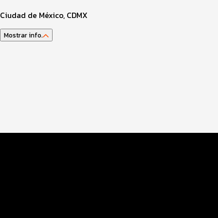
Ciudad de México, CDMX
Mostrar info.
Guía del atleta
Datos del evento
Distancias y categorías
Info 3kids
Premiación y Alfabetización física