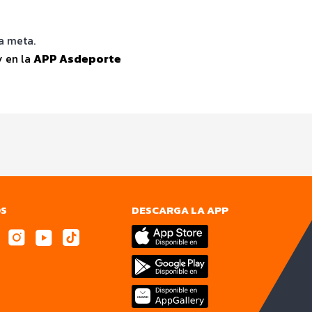
a meta.
y en la
APP Asdeporte
OS
DESCARGA LA APP