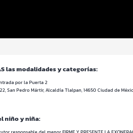
AS las modalidades y categorías:
ntrada por la Puerta 2
2, San Pedro Mártir, Alcaldía Tlalpan, 14650 Ciudad de Méxi
l niño y niña:
a tutor responsable del menor FIRME Y PRESENTE LA EXONE