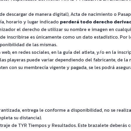
de descargar de manera digital), Acta de nacimiento o Pasap
ía, horario y lugar indicado
perderá todo derecho derivado
nizador el derecho de utilizar su nombre e imagen en cualq
e inscribirse es únicamente como un dato estadístico. Por lo q
ponibilidad de las mismas.
 web, en redes sociales, en la guía del atleta, y/o en la insc
as playeras puede variar dependiendo del fabricante, de la m
en con su membrecía vigente y pagada, se les podrá asegurar
rantizada, entrega le conforme a disponibilidad, no se realiza
pleta su distancia).
raje de TYR Tiempos y Resultados. Este brazalete deberás col