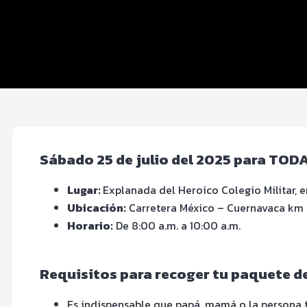
Inscripciones y precios
Entrega de kit
FOTOS y Servicios
Sábado 25 de julio del 2025 para TOD
Lugar:
Explanada del Heroico Colegio Militar, e
Ubicación:
Carretera México – Cuernavaca km 2
Horario:
De 8:00 a.m. a 10:00 a.m.
Requisitos para recoger tu paquete de
Es indispensable que papá, mamá o la person