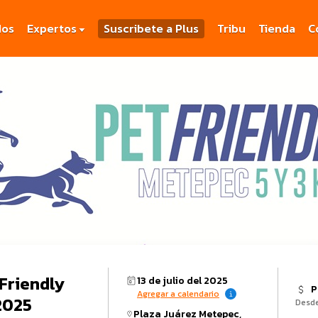
dos
Expertos
Suscribete a Plus
Tribu
Tienda
C
 Friendly
13 de julio del 2025
P
Agregar a calendario
2025
Desd
Plaza Juárez Metepec,