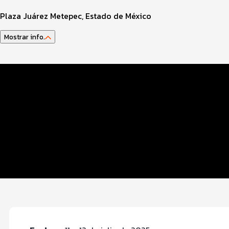
Plaza Juárez Metepec, Estado de México
Mostrar info.
Datos del evento
Distancias y categorías
Beneficios plus
Inscripciones y precios
Entrega de kit
Servicios en el evento