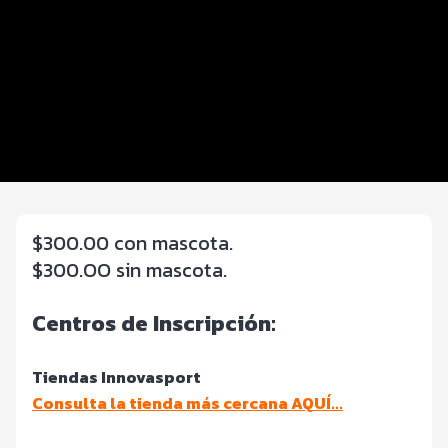
Distancias y categorías
Beneficios plus
Inscripciones y precios
Entrega de kit
Servicios en el evento
$300.00 con mascota.
$300.OO sin mascota.
Centros de In
scripción:
Tiendas Innovasport
Consulta la tienda más cercana AQUÍ...