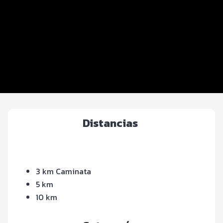
Beneficios plus
Inscripciones y precios
Entrega de kit
Servicios en el evento
Ruta
Distancias
3 km Caminata
5 km
10 km