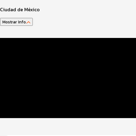
Ciudad de México
Mostrar info.
Guía del Atleta
Datos EVENTO
Inscripciones
Entrega Paquetes
Ruta
Sistema de cronometraje
Seguridad COVID